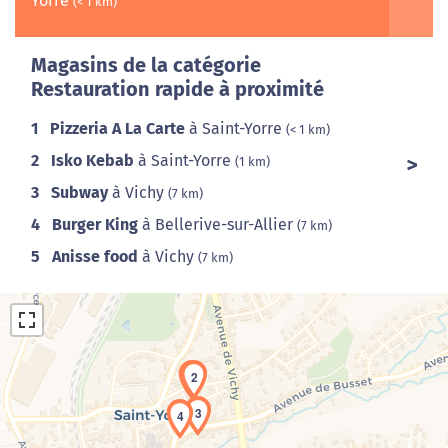
Yorre
(< 1 km)
Magasins de la catégorie
Restauration rapide à proximité
1
Pizzeria A La Carte
à Saint-Yorre
(< 1 km)
2
Isko Kebab
à Saint-Yorre
(1 km)
3
Subway
à Vichy
(7 km)
4
Burger King
à Bellerive-sur-Allier
(7 km)
5
Anisse food
à Vichy
(7 km)
1
2
3
4