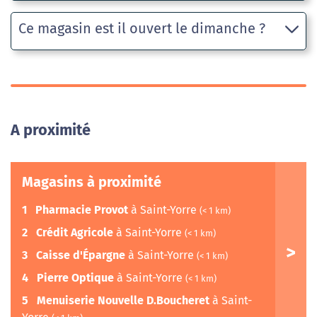
Ce magasin est il ouvert le dimanche ?
A proximité
Magasins à proximité
1
Pharmacie Provot
à Saint-Yorre
(< 1 km)
2
Crédit Agricole
à Saint-Yorre
(< 1 km)
3
Caisse d'Épargne
à Saint-Yorre
(< 1 km)
4
Pierre Optique
à Saint-Yorre
(< 1 km)
5
Menuiserie Nouvelle D.Boucheret
à Saint-