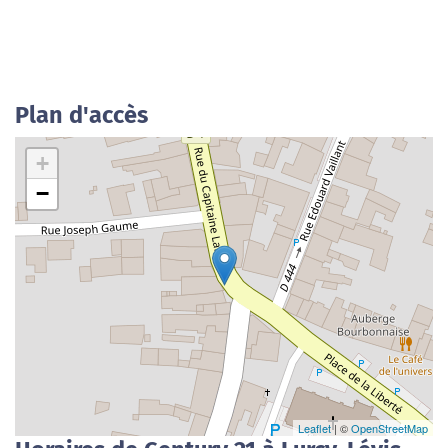
Plan d'accès
+
−
Leaflet
| ©
OpenStreetMap