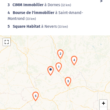
3
CIMM Immobilier
à Dornes
(32 km)
4
Bourse de l'immobilier
à Saint-Amand-
Montrond
(33 km)
5
Square Habitat
à Nevers
(33 km)
2
4
1
Chargement de la carte en cours...
3
5
+