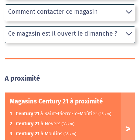
Comment contacter ce magasin
Ce magasin est il ouvert le dimanche ?
A proximité
Magasins Century 21 à proximité
1
Century 21
à Saint-Pierre-le-Moûtier
(15 km)
2
Century 21
à Nevers
(33 km)
3
Century 21
à Moulins
(35 km)