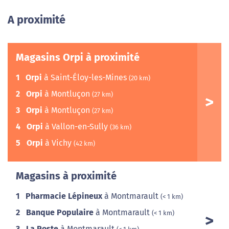
A proximité
Magasins Orpi à proximité
1
Orpi
à Saint-Éloy-les-Mines
(20 km)
2
Orpi
à Montluçon
(27 km)
3
Orpi
à Montluçon
(27 km)
4
Orpi
à Vallon-en-Sully
(36 km)
5
Orpi
à Vichy
(42 km)
Magasins à proximité
1
Pharmacie Lépineux
à Montmarault
(< 1 km)
2
Banque Populaire
à Montmarault
(< 1 km)
3
La Poste
à Montmarault