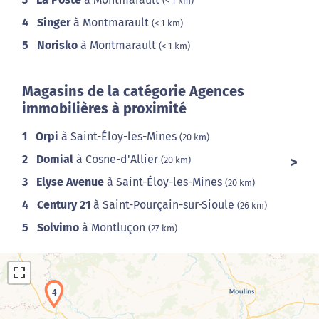
(< 1 km)
4
Singer
à Montmarault
(< 1 km)
5
Norisko
à Montmarault
(< 1 km)
Magasins de la catégorie Agences
immobilières à proximité
1
Orpi
à Saint-Éloy-les-Mines
(20 km)
2
Domial
à Cosne-d'Allier
(20 km)
3
Elyse Avenue
à Saint-Éloy-les-Mines
(20 km)
4
Century 21
à Saint-Pourçain-sur-Sioule
(26 km)
5
Solvimo
à Montluçon
(27 km)
4