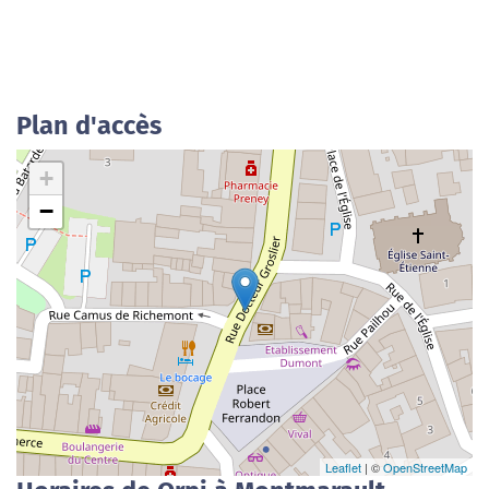
Plan d'accès
+
−
Leaflet
| ©
OpenStreetMap