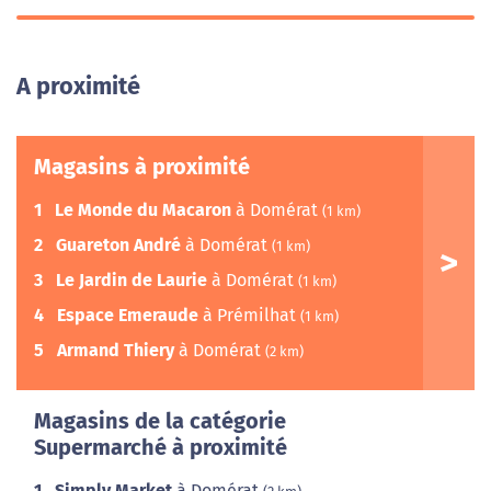
A proximité
Magasins à proximité
1
Le Monde du Macaron
à Domérat
(1 km)
2
Guareton André
à Domérat
(1 km)
3
Le Jardin de Laurie
à Domérat
(1 km)
4
Espace Emeraude
à Prémilhat
(1 km)
5
Armand Thiery
à Domérat
(2 km)
Magasins de la catégorie
Supermarché à proximité
1
Simply Market
à Domérat