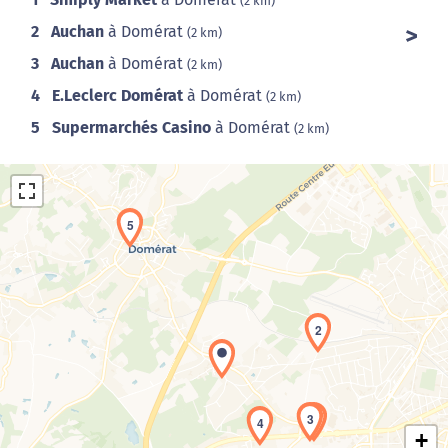
(2 km)
2
Auchan
à Domérat
(2 km)
3
Auchan
à Domérat
(2 km)
4
E.Leclerc Domérat
à Domérat
(2 km)
5
Supermarchés Casino
à Domérat
(2 km)
5
2
Chargement de la carte en cours...
3
1
4
+