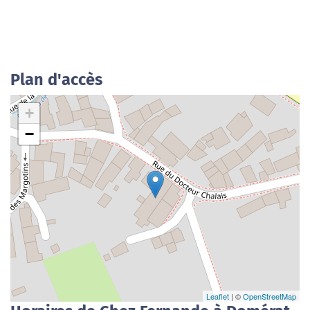
Plan d'accès
+
−
Leaflet
| ©
OpenStreetMap