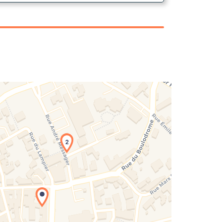
2
rgement de la carte en cours...