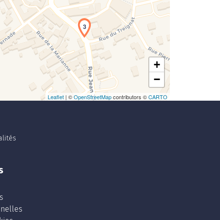
3
+
−
Leaflet
| ©
OpenStreetMap
contributors ©
CARTO
lités
s
s
nelles