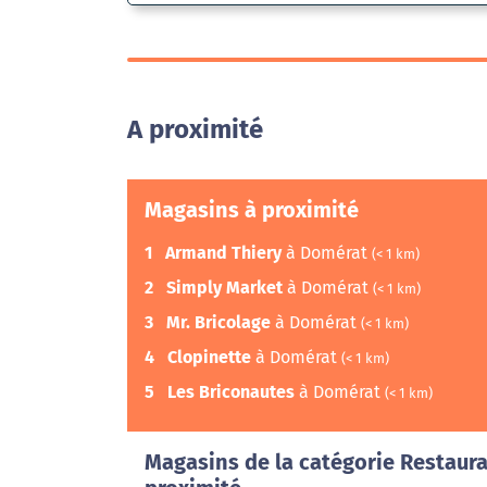
A proximité
Magasins à proximité
1
Armand Thiery
à Domérat
(< 1 km)
2
Simply Market
à Domérat
(< 1 km)
3
Mr. Bricolage
à Domérat
(< 1 km)
4
Clopinette
à Domérat
(< 1 km)
5
Les Briconautes
à Domérat
(< 1 km)
Magasins de la catégorie Restaura