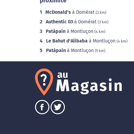
proximité
1
McDonald's
à Domérat
(3 km)
2
Authentic 03
à Domérat
(3 km)
3
Patàpain
à Montluçon
(4 km)
4
Le Bahut d'Alibaba
à Montluçon
(4 km)
5
Patàpain
à Montluçon
(5 km)