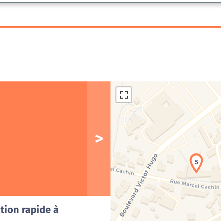
1
4
5
Cha
tion rapide à