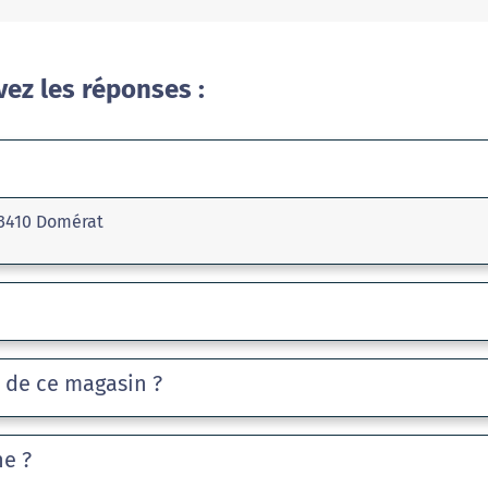
vez les réponses :
03410 Domérat
e de ce magasin ?
he ?