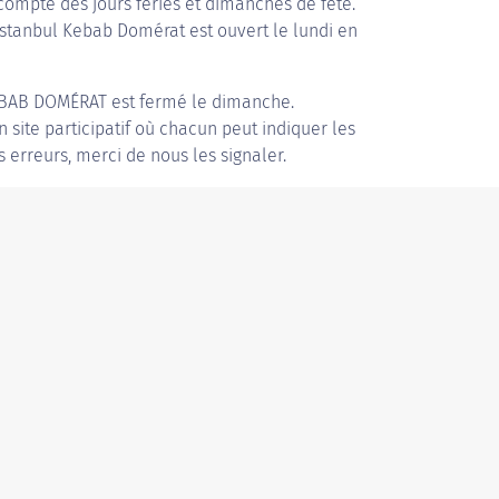
compte des jours fériés et dimanches de fête.
 Istanbul Kebab Domérat est ouvert le lundi en
EBAB DOMÉRAT
est fermé le dimanche.
n site participatif où chacun peut indiquer les
s erreurs, merci de nous les signaler.