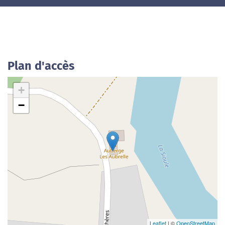
Plan d'accès
+
−
Leaflet
| ©
OpenStreetMap