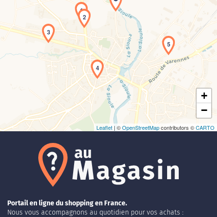
1
2
3
5
Chargement de la carte en cours...
4
+
−
Leaflet
| ©
OpenStreetMap
contributors ©
CARTO
Portail en ligne du shopping en France.
Nous vous accompagnons au quotidien pour vos achats :