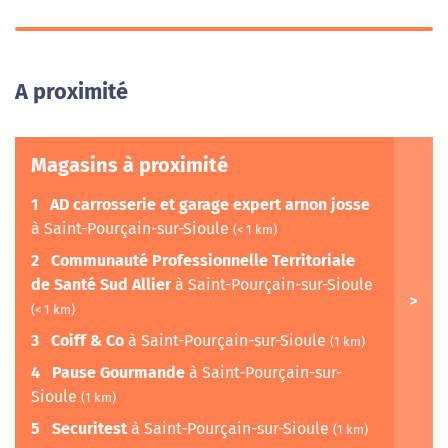
A proximité
Magasins à proximité
1
AD carrosserie et garage expert arnon josse
à Saint-Pourçain-sur-Sioule
(< 1 km)
2
Communauté Professionnelle Territoriale
de Santé Sud Allier
à Saint-Pourçain-sur-Sioule
(< 1 km)
3
Coiff & Co
à Saint-Pourçain-sur-Sioule
(1 km)
4
Pause Gourmande
à Saint-Pourçain-sur-
Sioule
(1 km)
5
Securitest
à Saint-Pourçain-sur-Sioule
(1 km)