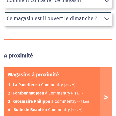
Comment contacter ce magasin
Ce magasin est il ouvert le dimanche ?
A proximité
Magasins à proximité
1
La Panetière
à Commentry
(< 1 km)
2
Fontbonnat Jean
à Commentry
(< 1 km)
3
Grosmaire Philippe
à Commentry
(< 1 km)
4
Bulle de Beauté
à Commentry
(< 1 km)