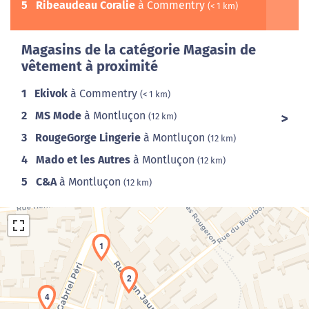
5
Ribeaudeau Coralie
à Commentry
(< 1 km)
Magasins de la catégorie Magasin de
vêtement à proximité
1
Ekivok
à Commentry
(< 1 km)
2
MS Mode
à Montluçon
(12 km)
3
RougeGorge Lingerie
à Montluçon
(12 km)
4
Mado et les Autres
à Montluçon
(12 km)
5
C&A
à Montluçon
(12 km)
1
2
4