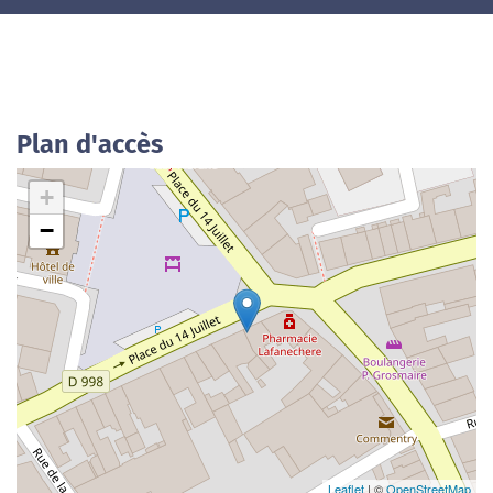
Plan d'accès
+
−
Leaflet
| ©
OpenStreetMap