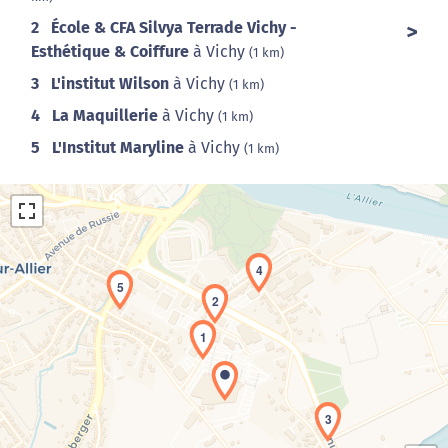
2
École & CFA Silvya Terrade Vichy -
Esthétique & Coiffure
à Vichy
(1 km)
3
L'institut Wilson
à Vichy
(1 km)
4
La Maquillerie
à Vichy
(1 km)
5
L'Institut Maryline
à Vichy
(1 km)
4
5
2
1
Chargement de la carte en cours...
3