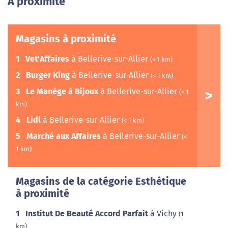
A proximité
Magasins à proximité
1
Vet'Affaires
à Bellerive-sur-Allier
(< 1 km)
2
Burger King
à Bellerive-sur-Allier
(< 1 km)
3
Le Manège à Bijoux
à Bellerive-sur-Allier
(< 1
km)
4
Lidl
à Bellerive-sur-Allier
(< 1 km)
5
Marché aux Affaires
à Bellerive-sur-Allier
(<
1 km)
Magasins de la catégorie Esthétique
à proximité
1
Institut De Beauté Accord Parfait
à Vichy
(1
km)