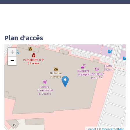
Plan d'accès
+
−
Leaflet
| ©
OpenStreetMap