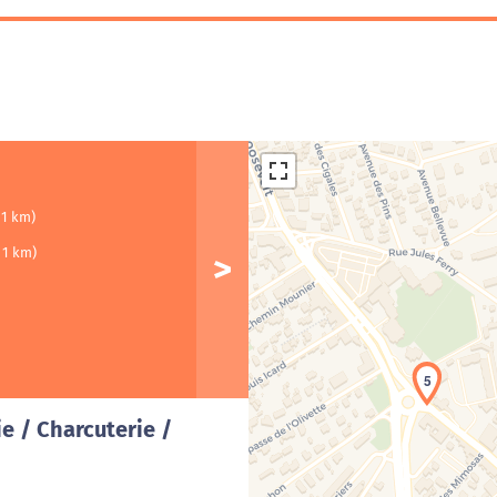
 1 km)
 1 km)
5
Cha
e / Charcuterie /