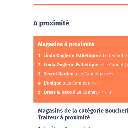
A proximité
Magasins à proximité
1
Linda Onglerie Esthétique
à Le Cannet
(<
2
Linda Onglerie Esthétique
à Le Cannet
(<
3
Secret Garden
à Le Cannet
(< 1 km)
4
L'unique
à Le Cannet
(< 1 km)
5
Dress & Deco
à Le Cannet
(< 1 km)
Magasins de la catégorie Boucheri
Traiteur à proximité