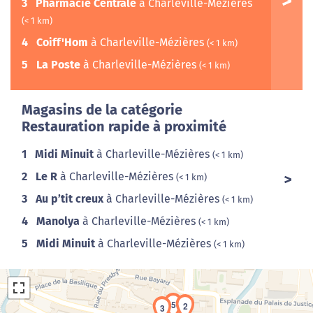
3
Pharmacie Centrale
à Charleville-Mézières
(< 1 km)
4
Coiff'Hom
à Charleville-Mézières
(< 1 km)
5
La Poste
à Charleville-Mézières
(< 1 km)
Magasins de la catégorie
Restauration rapide à proximité
1
Midi Minuit
à Charleville-Mézières
(< 1 km)
2
Le R
à Charleville-Mézières
(< 1 km)
3
Au p’tit creux
à Charleville-Mézières
(< 1 km)
4
Manolya
à Charleville-Mézières
(< 1 km)
5
Midi Minuit
à Charleville-Mézières
(< 1 km)
5
2
3