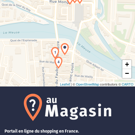
Chargement de la carte en cours...
1
4
+
−
Leaflet
| ©
OpenStreetMap
contributors ©
CARTO
Portail en ligne du shopping en France.