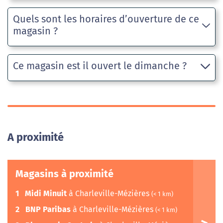
Quels sont les horaires d’ouverture de ce
magasin ?
Ce magasin est il ouvert le dimanche ?
A proximité
Magasins à proximité
1
Midi Minuit
à Charleville-Mézières
(< 1 km)
2
BNP Paribas
à Charleville-Mézières
(< 1 km)