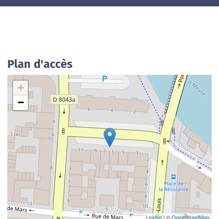
Plan d'accès
+
−
Leaflet
| ©
OpenStreetMap