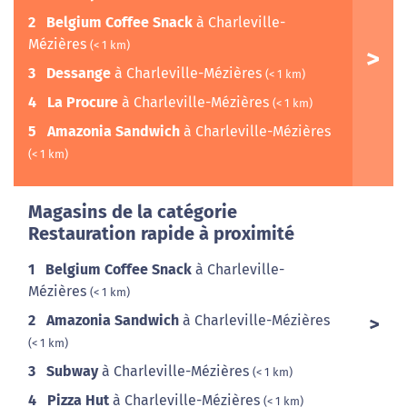
2
Belgium Coffee Snack
à Charleville-
Mézières
(< 1 km)
3
Dessange
à Charleville-Mézières
(< 1 km)
4
La Procure
à Charleville-Mézières
(< 1 km)
5
Amazonia Sandwich
à Charleville-Mézières
(< 1 km)
Magasins de la catégorie
Restauration rapide à proximité
1
Belgium Coffee Snack
à Charleville-
Mézières
(< 1 km)
2
Amazonia Sandwich
à Charleville-Mézières
(< 1 km)
3
Subway
à Charleville-Mézières
(< 1 km)
4
Pizza Hut
à Charleville-Mézières
(< 1 km)