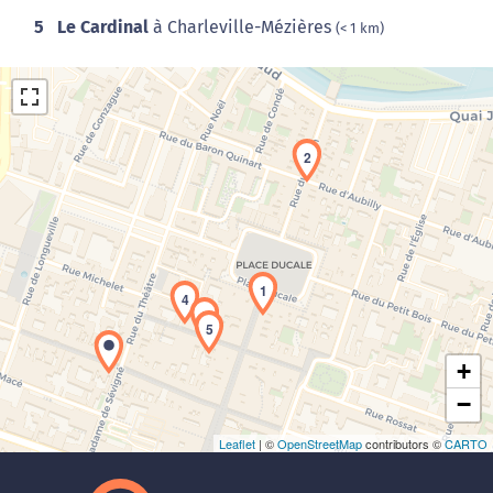
5
Le Cardinal
à Charleville-Mézières
(< 1 km)
2
Chargement de la carte en cours...
1
4
3
5
+
−
Leaflet
| ©
OpenStreetMap
contributors ©
CARTO