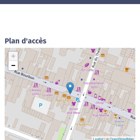
Plan d'accès
+
−
Leaflet
| ©
OpenStreetMap