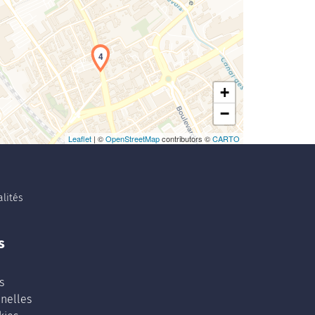
4
+
−
Leaflet
| ©
OpenStreetMap
contributors ©
CARTO
lités
s
s
nelles