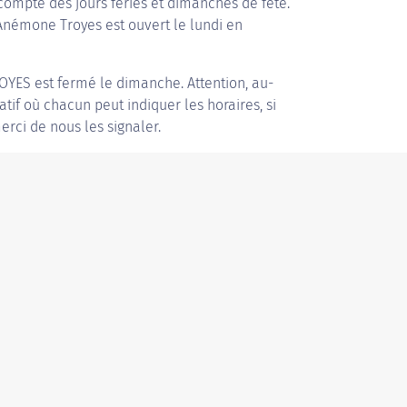
compte des jours fériés et dimanches de fête.
 Anémone Troyes est ouvert le lundi en
OYES
est fermé le dimanche. Attention, au-
patif où chacun peut indiquer les horaires, si
erci de nous les signaler.