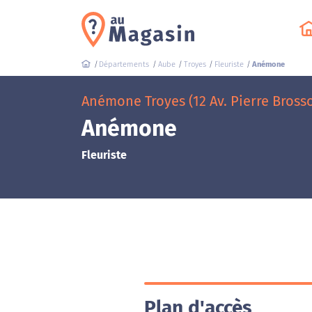
Départements
Aube
Troyes
Fleuriste
Anémone
Anémone Troyes (12 Av. Pierre Brosso
Anémone
Fleuriste
Plan d'accès