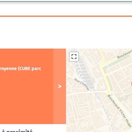
Troyenne (CUBE parc
Cha