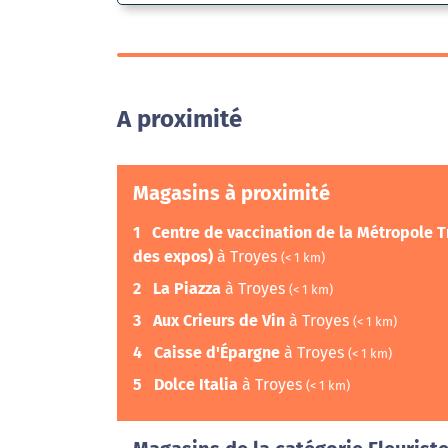
A proximité
Magasins à proximité
1
Centre de vaccination de la Métropole 
des expos)
à Troyes
(< 1 km)
2
La Piazza
à Troyes
(< 1 km)
3
Aux Crieurs de Vin
à Troyes
(< 1 km)
4
Caisse d'Épargne
à Troyes
(< 1 km)
5
Dolce Italia
à Troyes
(< 1 km)