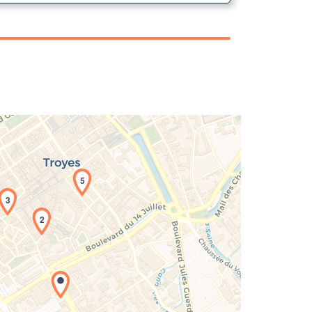
5
3
2
rgement de la carte en cours...