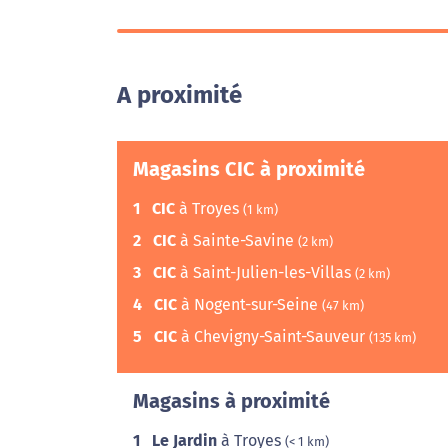
A proximité
Magasins CIC à proximité
1
CIC
à Troyes
(1 km)
2
CIC
à Sainte-Savine
(2 km)
3
CIC
à Saint-Julien-les-Villas
(2 km)
4
CIC
à Nogent-sur-Seine
(47 km)
5
CIC
à Chevigny-Saint-Sauveur
(135 km)
Magasins à proximité
1
Le Jardin
à Troyes
(< 1 km)