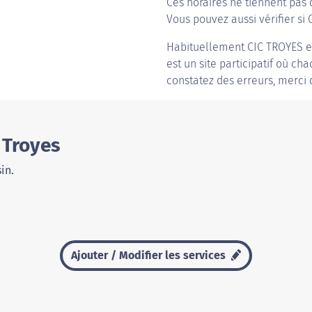
Ces horaires ne tiennent pas 
Vous pouvez aussi vérifier si C
Habituellement
CIC TROYES
e
est un site participatif où ch
constatez des erreurs, merci 
 Troyes
in.
Ajouter / Modifier les services