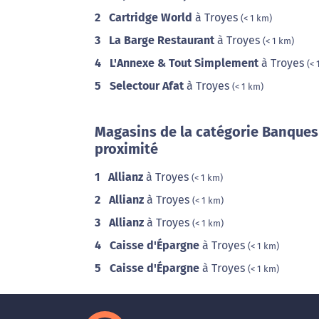
2
Cartridge World
à Troyes
(< 1 km)
3
La Barge Restaurant
à Troyes
(< 1 km)
4
L'Annexe & Tout Simplement
à Troyes
(< 
5
Selectour Afat
à Troyes
(< 1 km)
Magasins de la catégorie Banques
proximité
1
Allianz
à Troyes
(< 1 km)
2
Allianz
à Troyes
(< 1 km)
3
Allianz
à Troyes
(< 1 km)
4
Caisse d'Épargne
à Troyes
(< 1 km)
5
Caisse d'Épargne
à Troyes
(< 1 km)