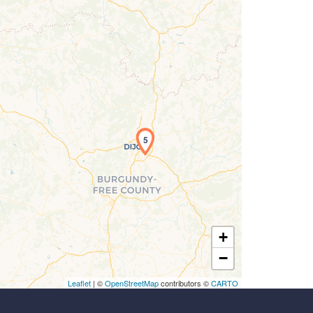
rgement de la carte en cours...
5
+
−
Leaflet
| ©
OpenStreetMap
contributors ©
CARTO