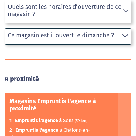
Quels sont les horaires d’ouverture de ce
magasin ?
Ce magasin est il ouvert le dimanche ?
A proximité
Magasins Empruntis l'agence à
proximité
1
Empruntis l'agence
à Sens
(59 km)
2
Empruntis l'agence
à Châlons-en-