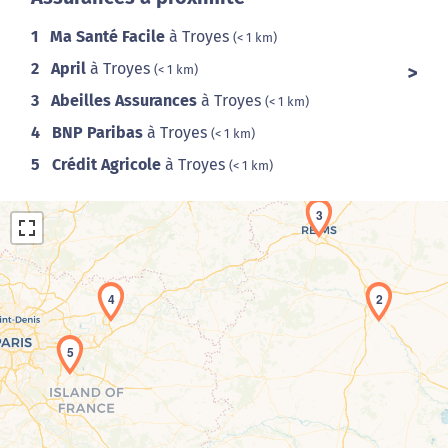
1
Ma Santé Facile
à Troyes
(< 1 km)
2
April
à Troyes
(< 1 km)
3
Abeilles Assurances
à Troyes
(< 1 km)
4
BNP Paribas
à Troyes
(< 1 km)
5
Crédit Agricole
à Troyes
(< 1 km)
3
4
2
5
Chargement de la carte en cours...