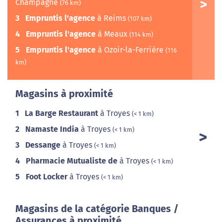
Champagne
(76 km)
3
Empruntis l'agence
à Reims
(107 km)
4
Empruntis l'agence
à Meaux
(114 km)
5
Empruntis l'agence
à Ozoir-la-Ferrière
(116
km)
Magasins à proximité
1
La Barge Restaurant
à Troyes
(< 1 km)
2
Namaste India
à Troyes
(< 1 km)
3
Dessange
à Troyes
(< 1 km)
4
Pharmacie Mutualiste de
à Troyes
(< 1 km)
5
Foot Locker
à Troyes
(< 1 km)
Magasins de la catégorie Banques /
Assurances à proximité