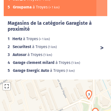
5
Groupama
à Troyes
(< 1 km)
Magasins de la catégorie Garagiste à
proximité
1
Hertz
à Troyes
(< 1 km)
2
Securitest
à Troyes
(1 km)
3
Autosur
à Troyes
(1 km)
4
Garage clement milard
à Troyes
(1 km)
5
Garage Energic Auto
à Troyes
(1 km)
3