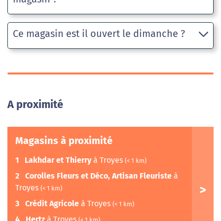
Ce magasin est il ouvert le dimanche ?
A proximité
Magasins à proximité
1
Lakhdar et Thierry
à Troyes
(< 1 km)
2
Corolles Fleurs et Déco, Artisan Fleuriste
à
Troyes
(< 1 km)
3
Crédit Agricole
à Troyes
(< 1 km)
4
Hertz
à Troyes
(< 1 km)