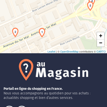
4
5
Chargement de la carte en cours...
2
1
+
−
Leaflet
| ©
OpenStreetMap
contributors ©
CARTO
Portail en ligne du shopping en France.
Nous vous accompagnons au quotidien pour vos achats :
actualités shopping et bien d’autres services.