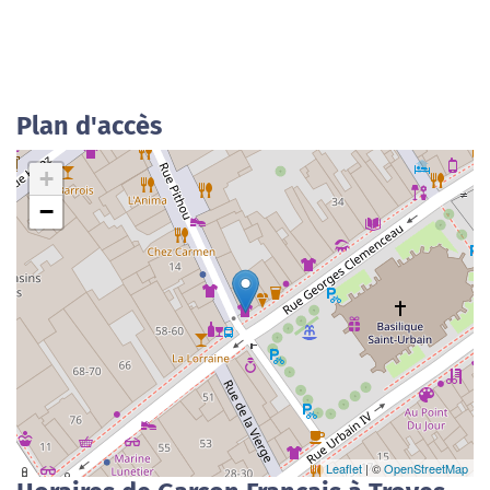
Plan d'accès
+
−
Leaflet
| ©
OpenStreetMap