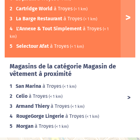
2
Cartridge World
à Troyes
(< 1 km)
3
La Barge Restaurant
à Troyes
(< 1 km)
4
L'Annexe & Tout Simplement
à Troyes
(< 1
km)
5
Selectour Afat
à Troyes
(< 1 km)
Magasins de la catégorie Magasin de
vêtement à proximité
1
San Marina
à Troyes
(< 1 km)
2
Celio
à Troyes
(< 1 km)
3
Armand Thiery
à Troyes
(< 1 km)
4
RougeGorge Lingerie
à Troyes
(< 1 km)
5
Morgan
à Troyes
(< 1 km)