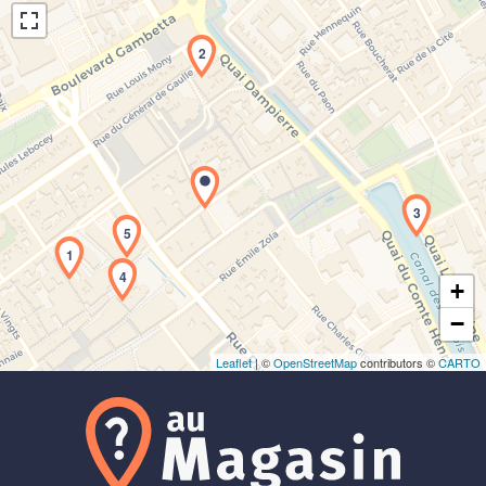
2
Chargement de la carte en cours...
3
5
1
4
+
−
Leaflet
| ©
OpenStreetMap
contributors ©
CARTO