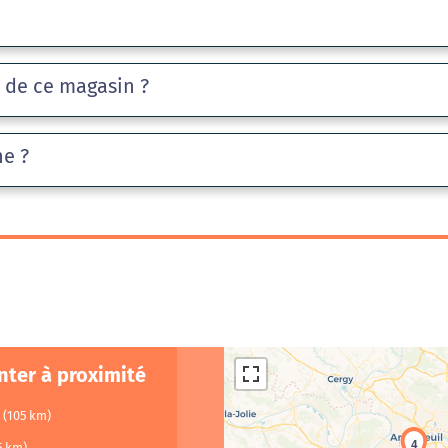
e de ce magasin ?
he ?
nter à proximité
s
(105 km)
4
5 km)