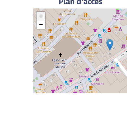
Plan d'accès
+
−