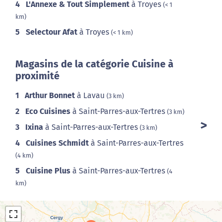
4
L'Annexe & Tout Simplement
à Troyes
(< 1
km)
5
Selectour Afat
à Troyes
(< 1 km)
Magasins de la catégorie Cuisine à
proximité
1
Arthur Bonnet
à Lavau
(3 km)
2
Eco Cuisines
à Saint-Parres-aux-Tertres
(3 km)
3
Ixina
à Saint-Parres-aux-Tertres
(3 km)
4
Cuisines Schmidt
à Saint-Parres-aux-Tertres
(4 km)
5
Cuisine Plus
à Saint-Parres-aux-Tertres
(4
km)