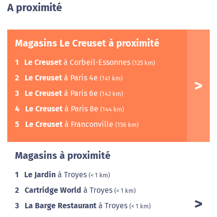
A proximité
Magasins Le Creuset à proximité
1
Le Creuset
à Corbeil-Essonnes
(125 km)
2
Le Creuset
à Paris 4e
(141 km)
3
Le Creuset
à Paris 6e
(142 km)
4
Le Creuset
à Paris 8e
(144 km)
5
Le Creuset
à Franconville
(156 km)
Magasins à proximité
1
Le Jardin
à Troyes
(< 1 km)
2
Cartridge World
à Troyes
(< 1 km)
3
La Barge Restaurant
à Troyes
(< 1 km)