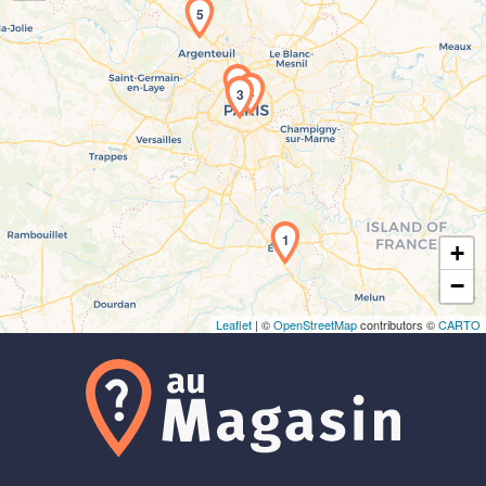
5
4
2
3
Chargement de la carte en cours...
1
+
−
Leaflet
| ©
OpenStreetMap
contributors ©
CARTO