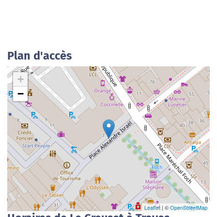
Plan d'accès
+
−
Leaflet
| ©
OpenStreetMap