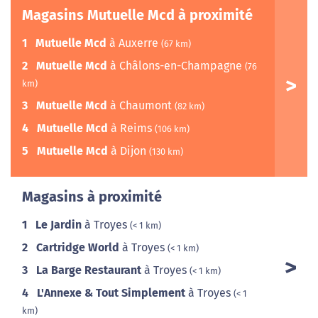
Magasins Mutuelle Mcd à proximité
1
Mutuelle Mcd
à Auxerre
(67 km)
2
Mutuelle Mcd
à Châlons-en-Champagne
(76
km)
3
Mutuelle Mcd
à Chaumont
(82 km)
4
Mutuelle Mcd
à Reims
(106 km)
5
Mutuelle Mcd
à Dijon
(130 km)
Magasins à proximité
1
Le Jardin
à Troyes
(< 1 km)
2
Cartridge World
à Troyes
(< 1 km)
3
La Barge Restaurant
à Troyes
(< 1 km)
4
L'Annexe & Tout Simplement
à Troyes
(< 1
km)