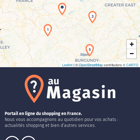
Chargement de la carte en cours...
3
1
+
5
−
Leaflet
| ©
OpenStreetMap
contributors ©
CARTO
Portail en ligne du shopping en France.
Nous vous accompagnons au quotidien pour vos achats :
actualités shopping et bien d’autres services.