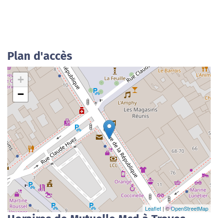
Plan d'accès
+
−
Leaflet
| ©
OpenStreetMap