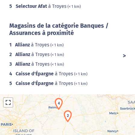
5
Selectour Afat
à Troyes
(< 1 km)
Magasins de la catégorie Banques /
Assurances à proximité
1
Allianz
à Troyes
(< 1 km)
2
Allianz
à Troyes
(< 1 km)
3
Allianz
à Troyes
(< 1 km)
4
Caisse d'Épargne
à Troyes
(< 1 km)
5
Caisse d'Épargne
à Troyes
(< 1 km)
4
2