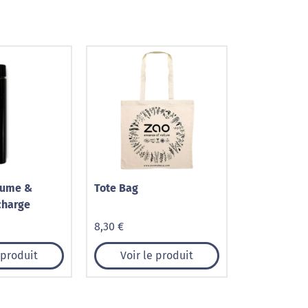
lume &
Tote Bag
charge
8,30 €
 produit
Voir le produit