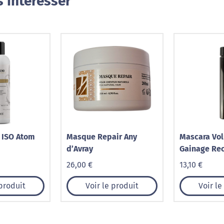
 intéresser
 ISO Atom
Masque Repair Any
Mascara Vo
d’Avray
Gainage Re
26,00 €
13,10 €
 produit
Voir le produit
Voir le