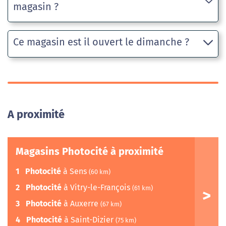
magasin ?
Ce magasin est il ouvert le dimanche ?
A proximité
Magasins Photocité à proximité
1
Photocité
à Sens
(60 km)
2
Photocité
à Vitry-le-François
(61 km)
3
Photocité
à Auxerre
(67 km)
4
Photocité
à Saint-Dizier
(75 km)