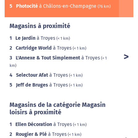
5
Photocité
à Châlons-en-Champagne
(76 km)
Magasins à proximité
1
Le Jardin
à Troyes
(< 1 km)
2
Cartridge World
à Troyes
(< 1 km)
3
L'Annexe & Tout Simplement
à Troyes
(< 1
km)
4
Selectour Afat
à Troyes
(< 1 km)
5
Jeff de Bruges
à Troyes
(< 1 km)
Magasins de la catégorie Magasin
loisirs à proximité
1
Ellen Décoration
à Troyes
(< 1 km)
2
Rougier & Plé
à Troyes
(< 1 km)