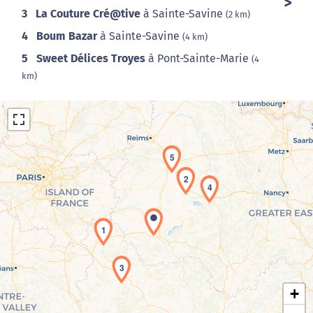
3
La Couture Cré@tive
à Sainte-Savine
(2 km)
4
Boum Bazar
à Sainte-Savine
(4 km)
5
Sweet Délices Troyes
à Pont-Sainte-Marie
(4
km)
5
2
4
Chargement de la carte en cours...
1
3
+