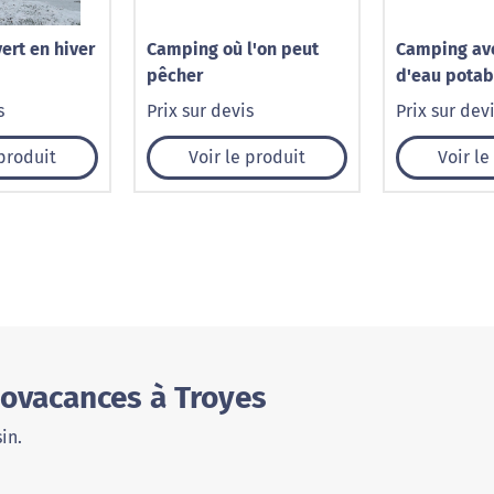
ert en hiver
Camping où l'on peut
Camping ave
pêcher
d'eau potab
s
Prix sur devis
Prix sur dev
 produit
Voir le produit
Voir le
ovacances à Troyes
in.