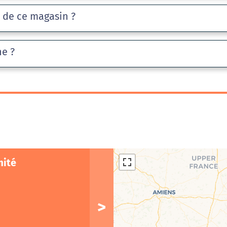
e de ce magasin ?
he ?
mité