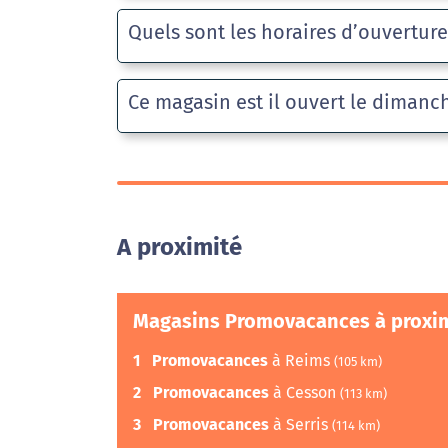
Quels sont les horaires d’ouvertur
Ce magasin est il ouvert le dimanc
A proximité
Magasins Promovacances à proxi
1
Promovacances
à Reims
(105 km)
2
Promovacances
à Cesson
(113 km)
3
Promovacances
à Serris
(114 km)