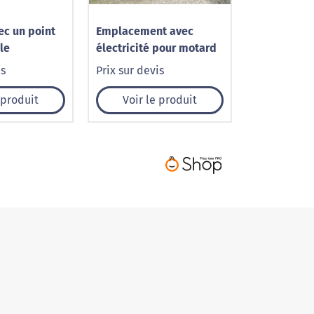
c un point
Emplacement avec
le
électricité pour motard
is
Prix sur devis
 produit
Voir le produit