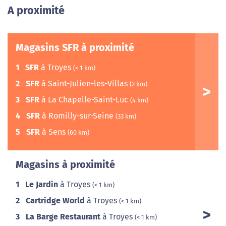
A proximité
Magasins SFR à proximité
1
SFR
à Troyes
(< 1 km)
2
SFR
à Saint-Julien-les-Villas
(2 km)
3
SFR
à La Chapelle-Saint-Luc
(4 km)
4
SFR
à Romilly-sur-Seine
(33 km)
5
SFR
à Sens
(60 km)
Magasins à proximité
1
Le Jardin
à Troyes
(< 1 km)
2
Cartridge World
à Troyes
(< 1 km)
3
La Barge Restaurant
à Troyes
(< 1 km)