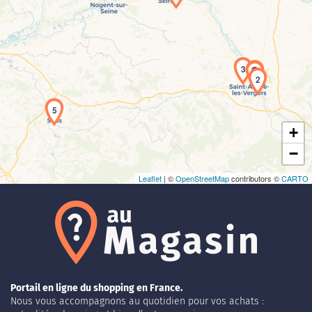
Chargement de la carte en cours...
3
1
2
5
+
−
Leaflet
| ©
OpenStreetMap
contributors ©
CARTO
Portail en ligne du shopping en France.
Nous vous accompagnons au quotidien pour vos achats :