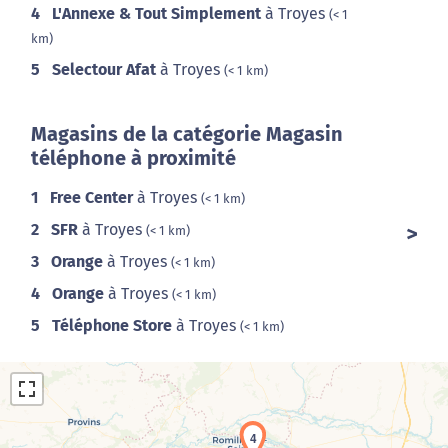
4
L'Annexe & Tout Simplement
à Troyes
(< 1
km)
5
Selectour Afat
à Troyes
(< 1 km)
Magasins de la catégorie Magasin
téléphone à proximité
1
Free Center
à Troyes
(< 1 km)
2
SFR
à Troyes
(< 1 km)
3
Orange
à Troyes
(< 1 km)
4
Orange
à Troyes
(< 1 km)
5
Téléphone Store
à Troyes
(< 1 km)
4