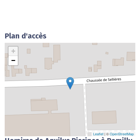
Plan d'accès
+
−
Leaflet
| ©
OpenStreetMap