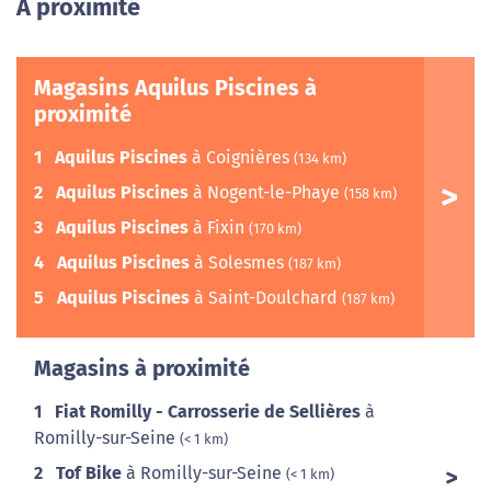
A proximité
Magasins Aquilus Piscines à
proximité
1
Aquilus Piscines
à Coignières
(134 km)
2
Aquilus Piscines
à Nogent-le-Phaye
(158 km)
3
Aquilus Piscines
à Fixin
(170 km)
4
Aquilus Piscines
à Solesmes
(187 km)
5
Aquilus Piscines
à Saint-Doulchard
(187 km)
Magasins à proximité
1
Fiat Romilly - Carrosserie de Sellières
à
Romilly-sur-Seine
(< 1 km)
2
Tof Bike
à Romilly-sur-Seine
(< 1 km)