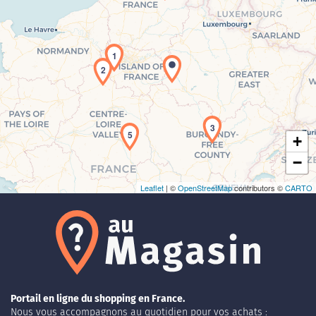
1
Chargement de la carte en cours...
2
3
5
+
−
Leaflet
| ©
OpenStreetMap
contributors ©
CARTO
Portail en ligne du shopping en France.
Nous vous accompagnons au quotidien pour vos achats :