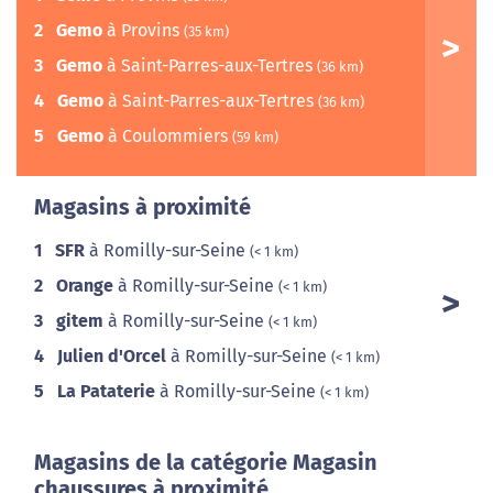
2
Gemo
à Provins
(35 km)
3
Gemo
à Saint-Parres-aux-Tertres
(36 km)
4
Gemo
à Saint-Parres-aux-Tertres
(36 km)
5
Gemo
à Coulommiers
(59 km)
Magasins à proximité
1
SFR
à Romilly-sur-Seine
(< 1 km)
2
Orange
à Romilly-sur-Seine
(< 1 km)
3
gitem
à Romilly-sur-Seine
(< 1 km)
4
Julien d'Orcel
à Romilly-sur-Seine
(< 1 km)
5
La Pataterie
à Romilly-sur-Seine
(< 1 km)
Magasins de la catégorie Magasin
chaussures à proximité