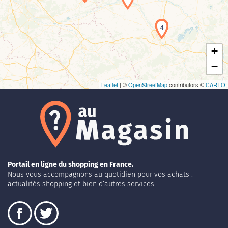
3
4
+
−
Leaflet
| ©
OpenStreetMap
contributors ©
CARTO
Portail en ligne du shopping en France.
Nous vous accompagnons au quotidien pour vos achats :
actualités shopping et bien d’autres services.