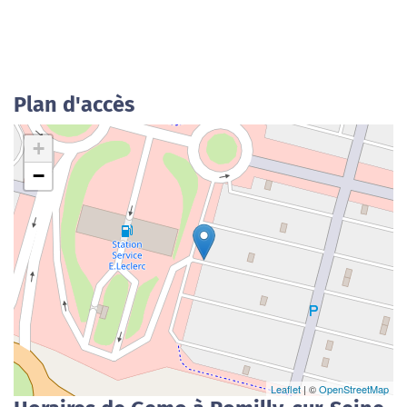
Plan d'accès
+
−
Leaflet
| ©
OpenStreetMap