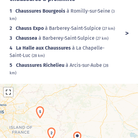
1
Chaussures Bourgeois
à Romilly-sur-Seine
(3
km)
2
Chauss Expo
à Barberey-Saint-Sulpice
(27 km)
3
Chaussea
à Barberey-Saint-Sulpice
(27 km)
4
La Halle aux Chaussures
à La Chapelle-
Saint-Luc
(28 km)
5
Chaussures Richelieu
à Arcis-sur-Aube
(28
km)
5
1
2
Chargement de la carte en cours...