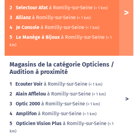
2
Selectour Afat
à Romilly-sur-Seine
(< 1 km)
3
Allianz
à Romilly-sur-Seine
(< 1 km)
4
Je Console
à Romilly-sur-Seine
(< 1 km)
5
Le Manège à Bijoux
à Romilly-sur-Seine
(< 1
km)
Magasins de la catégorie Opticiens /
Audition à proximité
1
Ecouter Voir
à Romilly-sur-Seine
(< 1 km)
2
Alain Afflelou
à Romilly-sur-Seine
(< 1 km)
3
Optic 2000
à Romilly-sur-Seine
(< 1 km)
4
Amplifon
à Romilly-sur-Seine
(< 1 km)
5
Opticien Vision Plus
à Romilly-sur-Seine
(< 1
km)