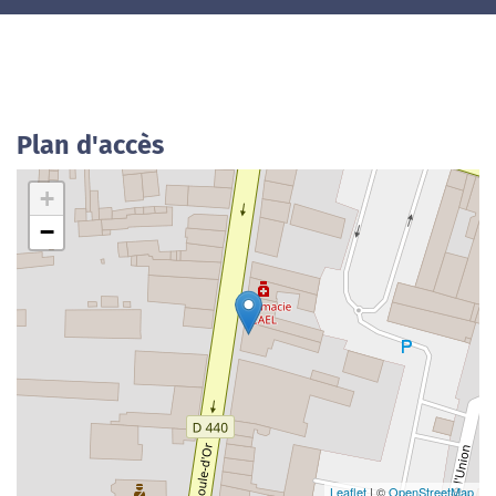
Plan d'accès
+
−
Leaflet
| ©
OpenStreetMap