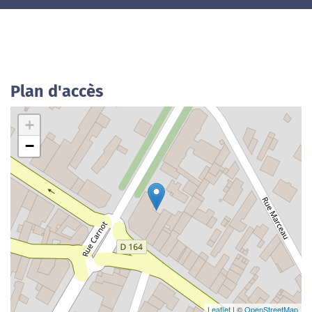
Plan d'accès
+
−
Leaflet
| ©
OpenStreetMap