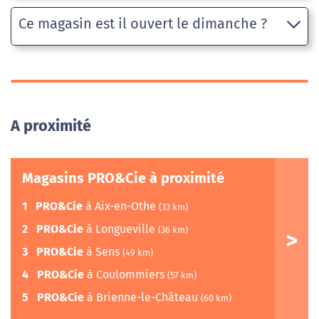
Ce magasin est il ouvert le dimanche ?
A proximité
Magasins PRO&Cie à proximité
1
PRO&Cie
à Aix-en-Othe
(33 km)
2
PRO&Cie
à Longueville
(36 km)
3
PRO&Cie
à Sens
(49 km)
4
PRO&Cie
à Coulommiers
(57 km)
5
PRO&Cie
à Brienne-le-Château
(60 km)