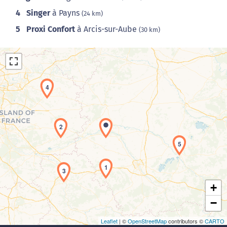
4
Singer
à Payns
(24 km)
5
Proxi Confort
à Arcis-sur-Aube
(30 km)
4
2
Chargement de la carte en cours...
5
1
3
+
−
Leaflet
| ©
OpenStreetMap
contributors ©
CARTO