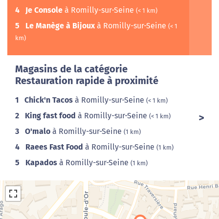
4
Je Console
à Romilly-sur-Seine
(< 1 km)
5
Le Manège à Bijoux
à Romilly-sur-Seine
(< 1
km)
Magasins de la catégorie
Restauration rapide à proximité
1
Chick'n Tacos
à Romilly-sur-Seine
(< 1 km)
2
King fast food
à Romilly-sur-Seine
(< 1 km)
3
O'malo
à Romilly-sur-Seine
(1 km)
4
Raees Fast Food
à Romilly-sur-Seine
(1 km)
5
Kapados
à Romilly-sur-Seine
(1 km)