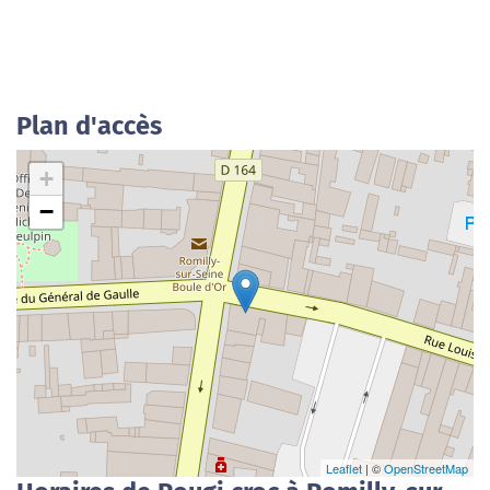
Plan d'accès
+
−
Leaflet
| ©
OpenStreetMap