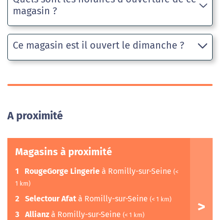
magasin ?
Ce magasin est il ouvert le dimanche ?
A proximité
Magasins à proximité
1
RougeGorge Lingerie
à Romilly-sur-Seine
(<
1 km)
2
Selectour Afat
à Romilly-sur-Seine
(< 1 km)
3
Allianz
à Romilly-sur-Seine
(< 1 km)