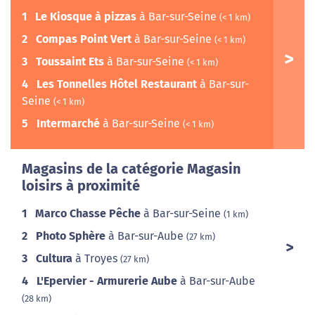
1
Le Kiosque à pizzas
à Bar-sur-Seine
(< 1 km)
2
Compas Point Vert
à Bar-sur-Seine
(< 1 km)
3
Toussaint Ets
à Bar-sur-Seine
(< 1 km)
4
Les Tonnelles Hôtel Restaurant
à Bar-sur-
Seine
(< 1 km)
5
Intermarché
à Bar-sur-Seine
(< 1 km)
Magasins de la catégorie Magasin
loisirs à proximité
1
Marco Chasse Pêche
à Bar-sur-Seine
(1 km)
2
Photo Sphère
à Bar-sur-Aube
(27 km)
3
Cultura
à Troyes
(27 km)
4
L'Epervier - Armurerie Aube
à Bar-sur-Aube
(28 km)