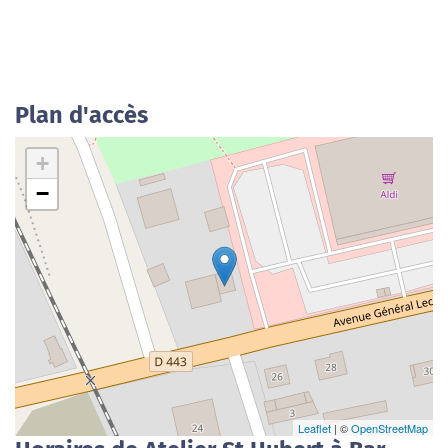
Plan d'accès
+
−
Leaflet
| ©
OpenStreetMap