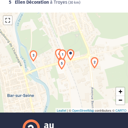
5
Ellen Décoration
à Troyes
(30 km)
4
1
3
Chargement de la carte en cours...
2
5
+
−
Leaflet
| ©
OpenStreetMap
contributors ©
CARTO