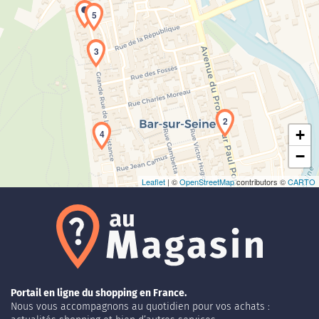
5
3
Chargement de la carte en cours...
2
+
4
−
Leaflet
| ©
OpenStreetMap
contributors ©
CARTO
Portail en ligne du shopping en France.
Nous vous accompagnons au quotidien pour vos achats :