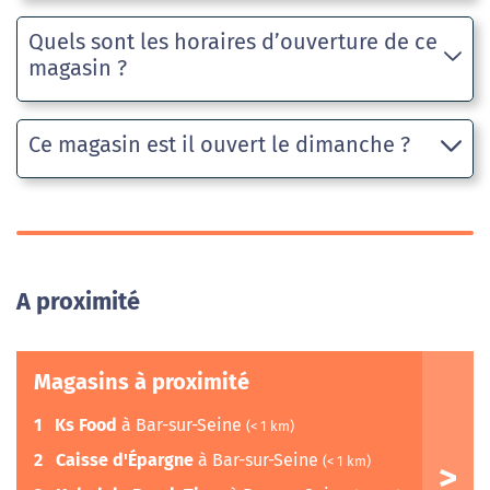
Quels sont les horaires d’ouverture de ce
magasin ?
Ce magasin est il ouvert le dimanche ?
A proximité
Magasins à proximité
1
Ks Food
à Bar-sur-Seine
(< 1 km)
2
Caisse d'Épargne
à Bar-sur-Seine
(< 1 km)