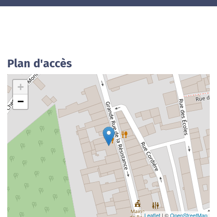
Plan d'accès
+
−
Leaflet
| ©
OpenStreetMap