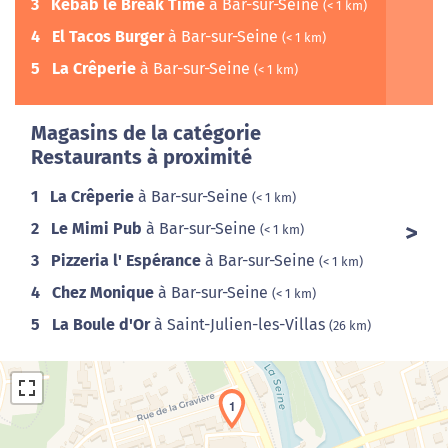
3
Kebab le Break Time
à Bar-sur-Seine
(< 1 km)
4
El Tacos Burger
à Bar-sur-Seine
(< 1 km)
5
La Crêperie
à Bar-sur-Seine
(< 1 km)
Magasins de la catégorie
Restaurants à proximité
1
La Crêperie
à Bar-sur-Seine
(< 1 km)
2
Le Mimi Pub
à Bar-sur-Seine
(< 1 km)
3
Pizzeria l' Espérance
à Bar-sur-Seine
(< 1 km)
4
Chez Monique
à Bar-sur-Seine
(< 1 km)
5
La Boule d'Or
à Saint-Julien-les-Villas
(26 km)
1