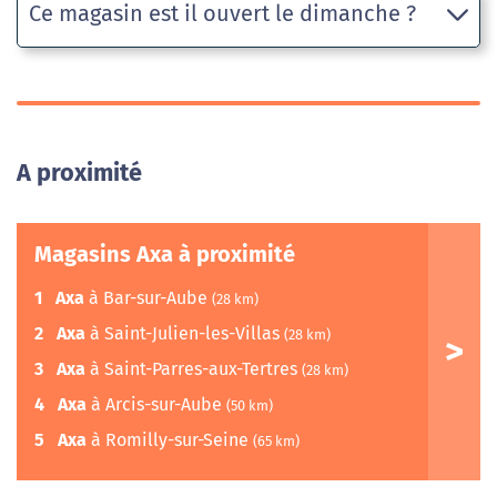
Ce magasin est il ouvert le dimanche ?
A proximité
Magasins Axa à proximité
1
Axa
à Bar-sur-Aube
(28 km)
2
Axa
à Saint-Julien-les-Villas
(28 km)
3
Axa
à Saint-Parres-aux-Tertres
(28 km)
4
Axa
à Arcis-sur-Aube
(50 km)
5
Axa
à Romilly-sur-Seine
(65 km)