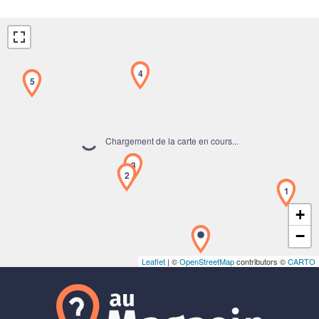
4
5
Chargement de la carte en cours...
3
2
1
+
−
Leaflet
| ©
OpenStreetMap
contributors ©
CARTO