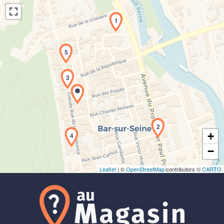
1
5
3
Chargement de la carte en cours...
2
+
4
−
Leaflet
| ©
OpenStreetMap
contributors ©
CARTO