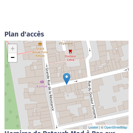
Plan d'accès
+
−
Leaflet
| ©
OpenStreetMap