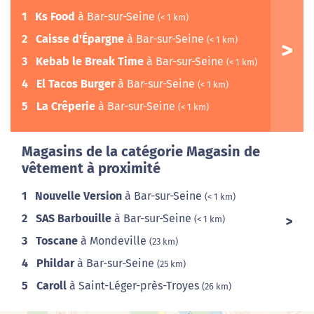
1
Ks Food
à Bar-sur-Seine
(< 1 km)
2
Caisse d'Épargne
à Bar-sur-Seine
(< 1 km)
3
Kebab le Break Time
à Bar-sur-Seine
(< 1 km)
4
El Tacos Burger
à Bar-sur-Seine
(< 1 km)
5
La Crêperie
à Bar-sur-Seine
(< 1 km)
Magasins de la catégorie Magasin de
vêtement à proximité
1
Nouvelle Version
à Bar-sur-Seine
(< 1 km)
2
SAS Barbouille
à Bar-sur-Seine
(< 1 km)
3
Toscane
à Mondeville
(23 km)
4
Phildar
à Bar-sur-Seine
(25 km)
5
Caroll
à Saint-Léger-près-Troyes
(26 km)