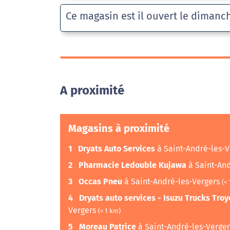
Ce magasin est il ouvert le dimanc
A proximité
Magasins à proximité
1
Dryats Auto Services
à Saint-André-les-
2
Pharmacie Ledouble Kujawa
à Saint-An
3
Occas Pneu
à Saint-André-les-Vergers
(<
4
Dryats auto services - Isuzu Trucks Troy
Vergers
(< 1 km)
5
Moreau Patrice
à Saint-André-les-Verge