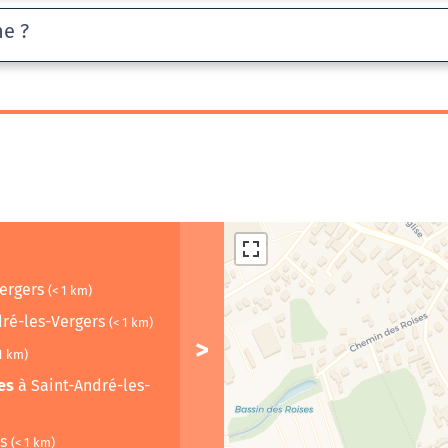
he ?
Vergers
(< 1 km)
dré-les-Vergers
(< 1 km)
 1 km)
es
à Saint-André-les-
rs
(< 1 km)