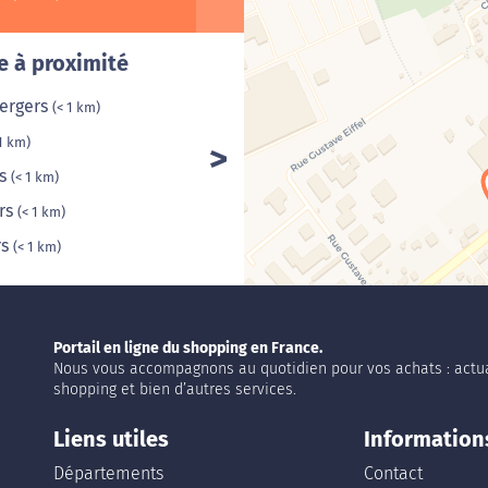
Cha
e à proximité
Vergers
(< 1 km)
 1 km)
rs
(< 1 km)
ers
(< 1 km)
rs
(< 1 km)
Portail en ligne du shopping en France.
Nous vous accompagnons au quotidien pour vos achats : actua
shopping et bien d’autres services.
Liens utiles
Information
Départements
Contact