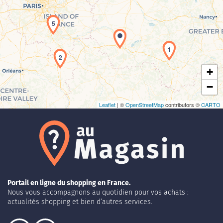
Chargement de la carte en cours...
5
1
2
+
−
Leaflet
| ©
OpenStreetMap
contributors ©
CARTO
Portail en ligne du shopping en France.
Nous vous accompagnons au quotidien pour vos achats :
actualités shopping et bien d’autres services.