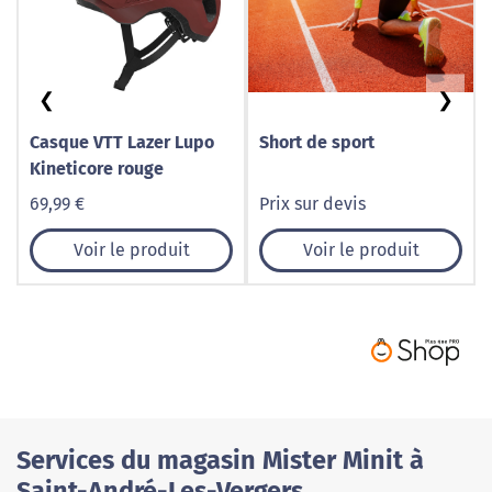
❮
❯
Casque VTT Lazer Lupo
Short de sport
Kineticore rouge
69,99 €
Prix sur devis
Voir le produit
Voir le produit
Services du magasin Mister Minit à
Saint-André-Les-Vergers