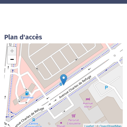
Plan d'accès
+
−
Leaflet
| ©
OpenStreetMap