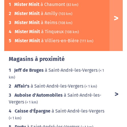
1
Mister Minit
à Chaumont
(83 km)
2
Mister Minit
à Amilly
(103 km)
3
Mister Minit
à Reims
(108 km)
4
Mister Minit
à Tinqueux
(108 km)
5
Mister Minit
à Villiers-en-Bière
(111 km)
Magasins à proximité
1
Jeff de Bruges
à Saint-André-les-Vergers
(< 1
km)
2
Affair's
à Saint-André-les-Vergers
(< 1 km)
3
Auboise d'Automobiles
à Saint-André-les-
Vergers
(< 1 km)
4
Caisse d'Épargne
à Saint-André-les-Vergers
(< 1 km)
5
Darty
à Saint-André-les-Vergers