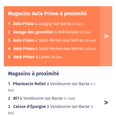
Magasins Auto Primo à proximité
1
Auto Primo
à Lusigny-sur-Barse
(15 km)
2
Garage des grevottes
à Bréviandes
(27 km)
3
Auto Primo
à Saint-Parres-aux-Tertres
(28 km)
4
Auto Primo
à Saint-Parres-aux-Tertres
(28 km)
5
Auto Primo
à Lavau
(30 km)
Magasins à proximité
1
Pharmacie Rollet
à Vendeuvre-sur-Barse
(< 1
km)
2
Bi1
à Vendeuvre-sur-Barse
(< 1 km)
3
Caisse d'Épargne
à Vendeuvre-sur-Barse
(1
km)