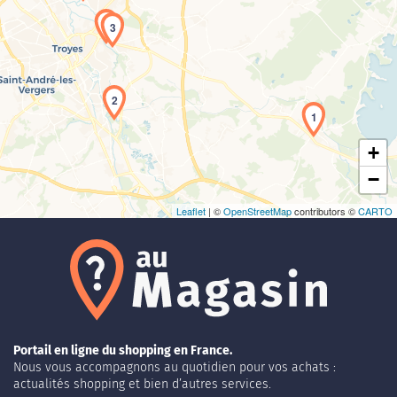
4
3
Chargement de la carte en cours...
2
1
+
−
Leaflet
| ©
OpenStreetMap
contributors ©
CARTO
Portail en ligne du shopping en France.
Nous vous accompagnons au quotidien pour vos achats :
actualités shopping et bien d’autres services.