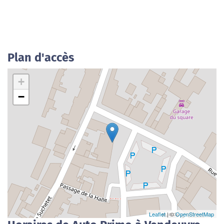
Plan d'accès
+
−
Leaflet
| ©
OpenStreetMap