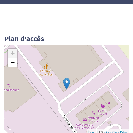
Plan d'accès
+
−
Leaflet
| ©
OpenStreetMap