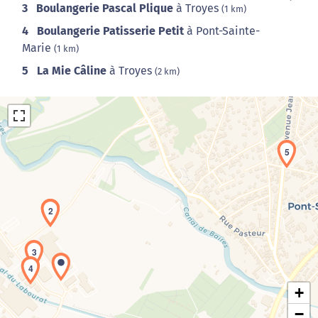
3
Boulangerie Pascal Plique
à Troyes
(1 km)
4
Boulangerie Patisserie Petit
à Pont-Sainte-
Marie
(1 km)
5
La Mie Câline
à Troyes
(2 km)
5
1
2
Chargement de la carte en cours...
3
4
+
−