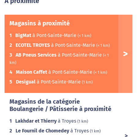
A proximité
Magasins à proximité
1
BigMat
à Pont-Sainte-Marie
(< 1 km)
2
ECOTEL TROYES
à Pont-Sainte-Marie
(< 1 km)
3
AB Pneus Services
à Pont-Sainte-Marie
(< 1
km)
4
Maison Caffet
à Pont-Sainte-Marie
(< 1 km)
5
Desigual
à Pont-Sainte-Marie
(1 km)
Magasins de la catégorie
Boulangerie / Pâtisserie à proximité
1
Lakhdar et Thierry
à Troyes
(1 km)
2
Le Fournil de Chomedey
à Troyes
(1 km)