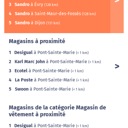
3
Sandro
à Évry
(128 km)
4
Sandro
à Saint-Maur-des-Fossés
(128 km)
5
Sandro
à Dijon
(131 km)
Magasins à proximité
1
Desigual
à Pont-Sainte-Marie
(< 1 km)
2
Karl Marc John
à Pont-Sainte-Marie
(< 1 km)
3
Ecotel
à Pont-Sainte-Marie
(< 1 km)
4
La Poste
à Pont-Sainte-Marie
(< 1 km)
5
Swoon
à Pont-Sainte-Marie
(< 1 km)
Magasins de la catégorie Magasin de
vêtement à proximité
1
Desigual
à Pont-Sainte-Marie
(< 1 km)