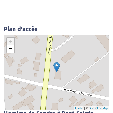
Plan d'accès
+
−
Leaflet
| ©
OpenStreetMap