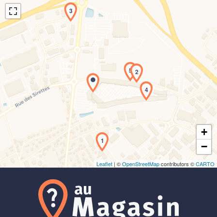
3
5
2
Chargement de la carte en cours...
4
+
1
−
Leaflet
| ©
OpenStreetMap
contributors ©
CARTO