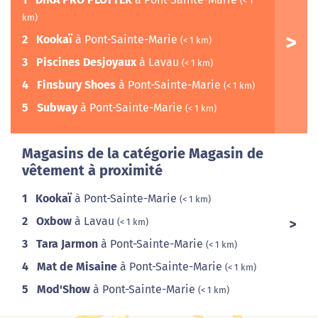
(< 1
km)
2
Kookaï
à Pont-Sainte-Marie
(< 1 km)
3
Piscines Desjoyaux
à Lavau
(< 1 km)
4
Finsbury Shoes
à Pont-Sainte-Marie
(< 1 km)
5
Subway
à Pont-Sainte-Marie
(< 1 km)
Magasins de la catégorie Magasin de
vêtement à proximité
1
Kookaï
à Pont-Sainte-Marie
(< 1 km)
2
Oxbow
à Lavau
(< 1 km)
3
Tara Jarmon
à Pont-Sainte-Marie
(< 1 km)
4
Mat de Misaine
à Pont-Sainte-Marie
(< 1 km)
5
Mod'Show
à Pont-Sainte-Marie
(< 1 km)