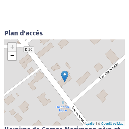
Plan d'accès
+
−
Leaflet
| ©
OpenStreetMap