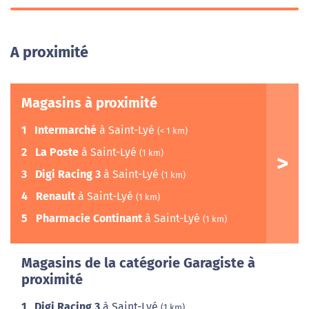
A proximité
Magasins à proximité
1
Intermarché
à Saint-Lyé
(< 1 km)
2
La Poste
à Saint-Lyé
(1 km)
3
Digi Racing 3
à Saint-Lyé
(1 km)
4
Renault
à Saint-Lyé
(1 km)
5
Pharmacie Continant
à Saint-Lyé
(1 km)
Magasins de la catégorie Garagiste à
proximité
1
Digi Racing 3
à Saint-Lyé
(1 km)