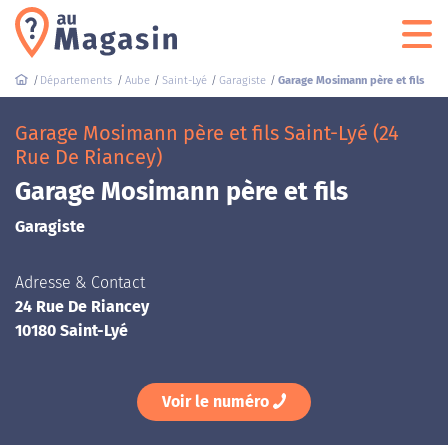
Départements
Aube
Saint-Lyé
Garagiste
Garage Mosimann père et fils
Garage Mosimann père et fils Saint-Lyé (24
Rue De Riancey)
Garage Mosimann père et fils
Garagiste
Adresse & Contact
24 Rue De Riancey
10180 Saint-Lyé
Voir le numéro