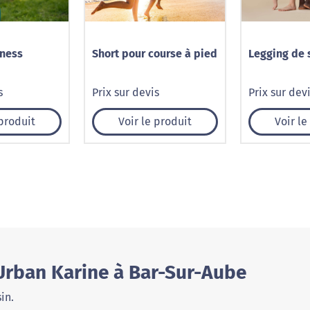
tness
Short pour course à pied
Legging de 
s
Prix sur devis
Prix sur dev
 produit
Voir le produit
Voir le
Urban Karine à Bar-Sur-Aube
in.