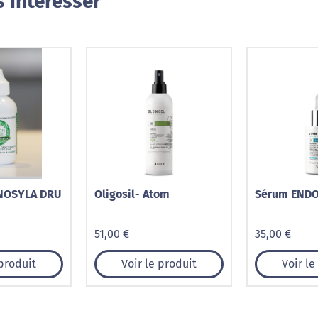
 intéresser
NOSYLA DRU
Oligosil- Atom
Sérum ENDO
51,00 €
35,00 €
 produit
Voir le produit
Voir le