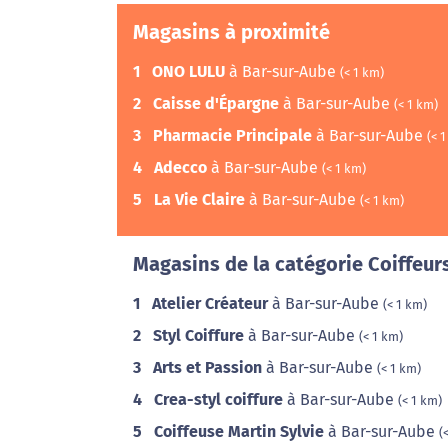
Magasins à proximité
1
ONO LULU
à Bar-sur-Aube
(< 1 km)
2
Caisse d'Épargne
à Bar-sur-Aube
(< 1 km)
3
Pharmacie Principale
à Bar-sur-Aube
(< 
4
Adecco
à Bar-sur-Aube
(< 1 km)
5
La Vie Claire
à Bar-sur-Aube
(< 1 km)
Magasins de la catégorie Coiffeur
1
Atelier Créateur
à Bar-sur-Aube
(< 1 km)
2
Styl Coiffure
à Bar-sur-Aube
(< 1 km)
3
Arts et Passion
à Bar-sur-Aube
(< 1 km)
4
Crea-styl coiffure
à Bar-sur-Aube
(< 1 km)
5
Coiffeuse Martin Sylvie
à Bar-sur-Aube
(