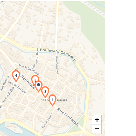
rgement de la carte en cours...
4
5
3
1
+
−