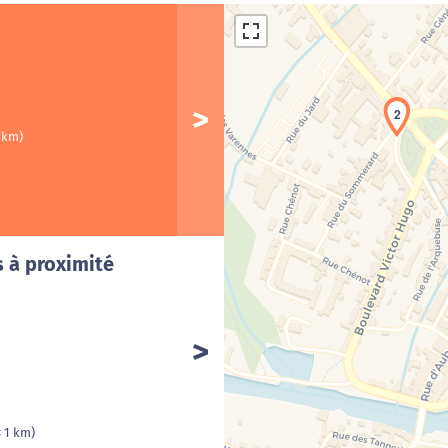
2
1 km)
Cha
s à proximité
< 1 km)