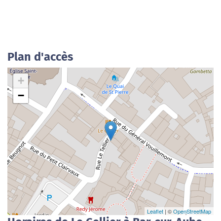
Plan d'accès
+
−
Leaflet
| ©
OpenStreetMap