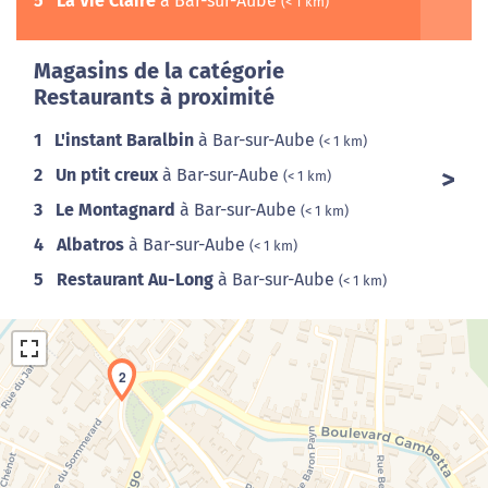
5
La Vie Claire
à Bar-sur-Aube
(< 1 km)
Magasins de la catégorie
Restaurants à proximité
1
L'instant Baralbin
à Bar-sur-Aube
(< 1 km)
2
Un ptit creux
à Bar-sur-Aube
(< 1 km)
3
Le Montagnard
à Bar-sur-Aube
(< 1 km)
4
Albatros
à Bar-sur-Aube
(< 1 km)
5
Restaurant Au-Long
à Bar-sur-Aube
(< 1 km)
2