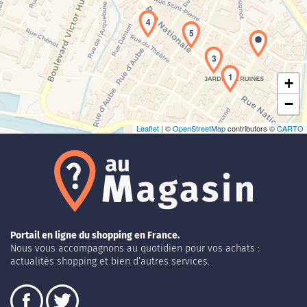
Chargement de la carte en cours...
4
5
3
1
+
−
Leaflet
| ©
OpenStreetMap
contributors ©
CARTO
Portail en ligne du shopping en France.
Nous vous accompagnons au quotidien pour vos achats :
actualités shopping et bien d’autres services.