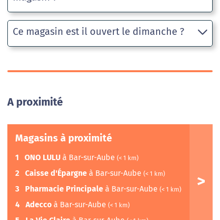
Ce magasin est il ouvert le dimanche ?
A proximité
Magasins à proximité
1
ONO LULU
à Bar-sur-Aube
(< 1 km)
2
Caisse d'Épargne
à Bar-sur-Aube
(< 1 km)
3
Pharmacie Principale
à Bar-sur-Aube
(< 1 km)
4
Adecco
à Bar-sur-Aube
(< 1 km)