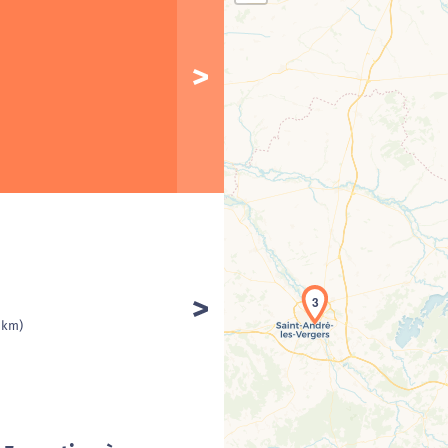
3
Cha
1 km)