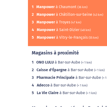
1
Manpower
à Chaumont
(36 km)
2
Manpower
à Châtillon-sur-Seine
(43 km)
3
Manpower
à Troyes
(47 km)
4
Manpower
à Saint-Dizier
(48 km)
5
Manpower
à Vitry-le-François
(55 km)
Magasins à proximité
1
ONO LULU
à Bar-sur-Aube
(< 1 km)
2
Caisse d'Épargne
à Bar-sur-Aube
(< 1 km)
3
Pharmacie Principale
à Bar-sur-Aube
(< 
4
Adecco
à Bar-sur-Aube
(< 1 km)
5
La Vie Claire
à Bar-sur-Aube
(< 1 km)