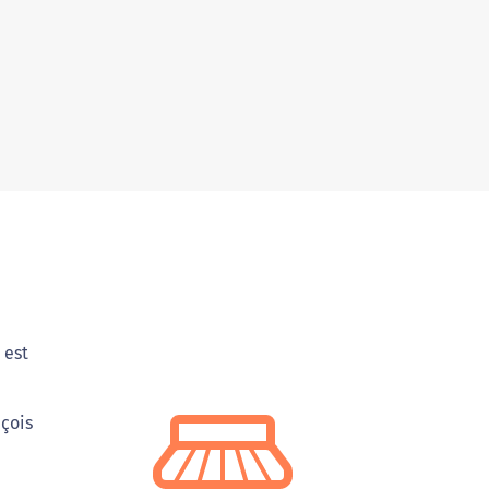
 est
nçois