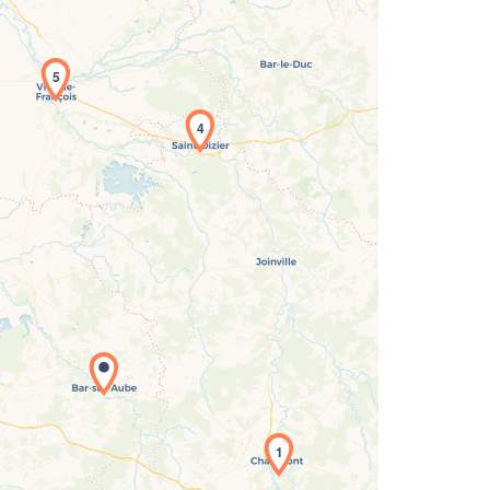
5
4
rgement de la carte en cours...
1