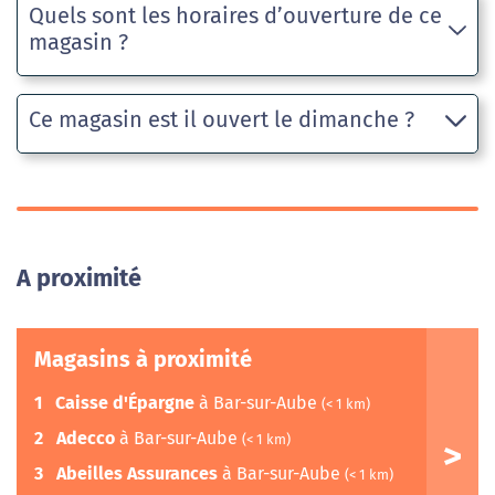
Quels sont les horaires d’ouverture de ce
magasin ?
Ce magasin est il ouvert le dimanche ?
A proximité
Magasins à proximité
1
Caisse d'Épargne
à Bar-sur-Aube
(< 1 km)
2
Adecco
à Bar-sur-Aube
(< 1 km)
3
Abeilles Assurances
à Bar-sur-Aube
(< 1 km)