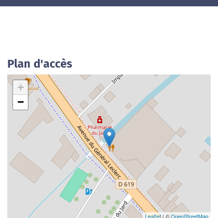
Plan d'accès
+
−
Leaflet
| ©
OpenStreetMap