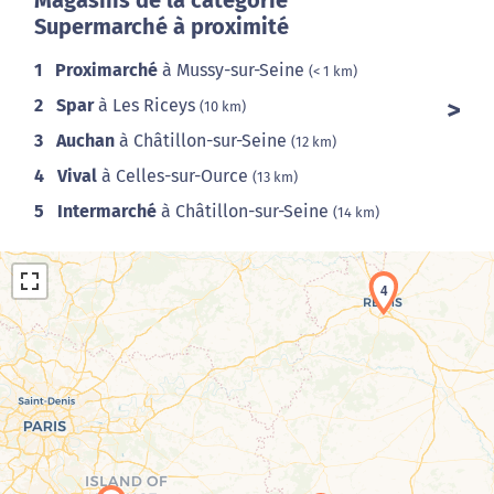
Magasins de la catégorie
Supermarché à proximité
1
Proximarché
à Mussy-sur-Seine
(< 1 km)
2
Spar
à Les Riceys
(10 km)
3
Auchan
à Châtillon-sur-Seine
(12 km)
4
Vival
à Celles-sur-Ource
(13 km)
5
Intermarché
à Châtillon-sur-Seine
(14 km)
4
Chargement de la carte en cours...