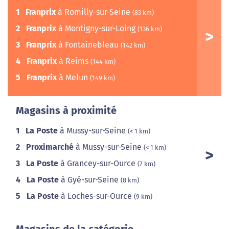
1
Franprix
à Romilly-sur-Seine
(83 km)
2
Franprix
à Montigny-sur-Loing
(136 km)
3
Franprix
à Fontainebleau
(142 km)
4
Franprix
à Reims
(144 km)
5
Franprix
à Melun
(149 km)
Magasins à proximité
1
La Poste
à Mussy-sur-Seine
(< 1 km)
2
Proximarché
à Mussy-sur-Seine
(< 1 km)
3
La Poste
à Grancey-sur-Ource
(7 km)
4
La Poste
à Gyé-sur-Seine
(8 km)
5
La Poste
à Loches-sur-Ource
(9 km)