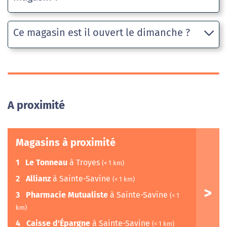
Ce magasin est il ouvert le dimanche ?
A proximité
Magasins à proximité
1
Le Tonneau
à Troyes
(< 1 km)
2
Allianz
à Sainte-Savine
(< 1 km)
3
Pharmacie Mutualiste
à Sainte-Savine
(< 1
km)
4
Caisse d'Épargne
à Sainte-Savine
(< 1 km)