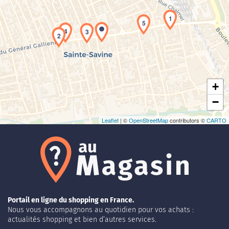
1
5
4
3
Chargement de la carte en cours...
2
+
−
Leaflet
| ©
OpenStreetMap
contributors ©
CARTO
Portail en ligne du shopping en France.
Nous vous accompagnons au quotidien pour vos achats :
actualités shopping et bien d’autres services.