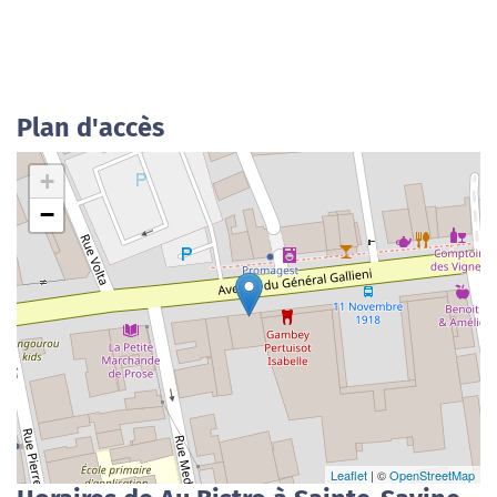
Plan d'accès
+
−
Leaflet
| ©
OpenStreetMap