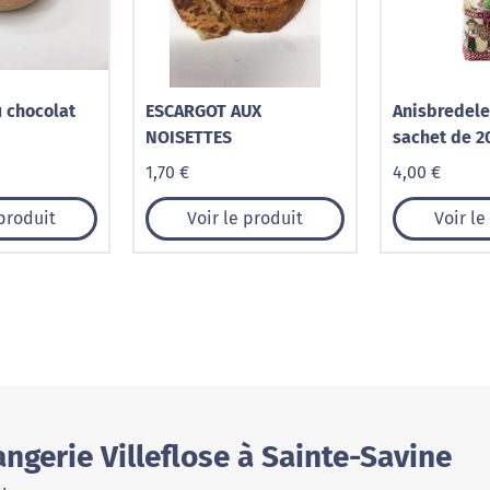
u chocolat
ESCARGOT AUX
Anisbredele
NOISETTES
sachet de 2
1,70 €
4,00 €
 produit
Voir le produit
Voir le
ngerie Villeflose à Sainte-Savine