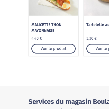
MALICETTE THON
Tartelette a
MAYONNAISE
4,40 €
3,30 €
Voir le produit
Voir le
Services du magasin Boula