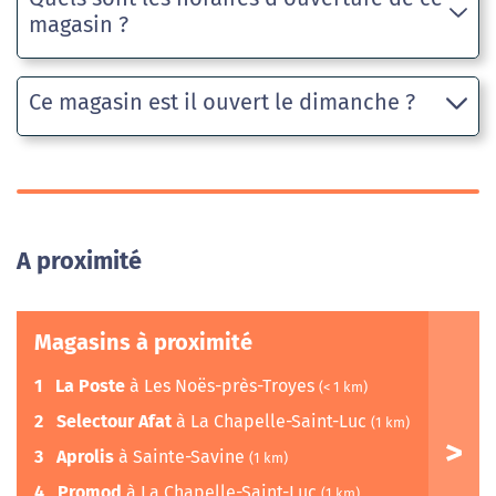
magasin ?
Ce magasin est il ouvert le dimanche ?
A proximité
Magasins à proximité
1
La Poste
à Les Noës-près-Troyes
(< 1 km)
2
Selectour Afat
à La Chapelle-Saint-Luc
(1 km)
3
Aprolis
à Sainte-Savine
(1 km)
4
Promod
à La Chapelle-Saint-Luc
(1 km)