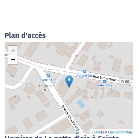
Plan d'accès
+
−
Leaflet
| ©
OpenStreetMap