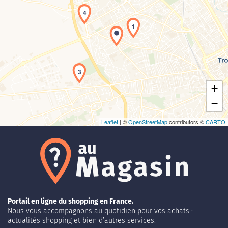
4
1
Chargement de la carte en cours...
3
+
−
Leaflet
| ©
OpenStreetMap
contributors ©
CARTO
Portail en ligne du shopping en France.
Nous vous accompagnons au quotidien pour vos achats :
actualités shopping et bien d’autres services.