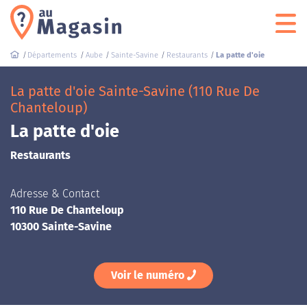
Départements
Aube
Sainte-Savine
Restaurants
La patte d'oie
La patte d'oie Sainte-Savine (110 Rue De
Chanteloup)
La patte d'oie
Restaurants
Adresse & Contact
110 Rue De Chanteloup
10300 Sainte-Savine
Voir le numéro