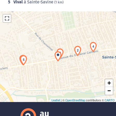
5
Vival
à Sainte-Savine
(1 km)
4
2
3
Chargement de la carte en cours...
1
5
+
−
Leaflet
| ©
OpenStreetMap
contributors ©
CARTO