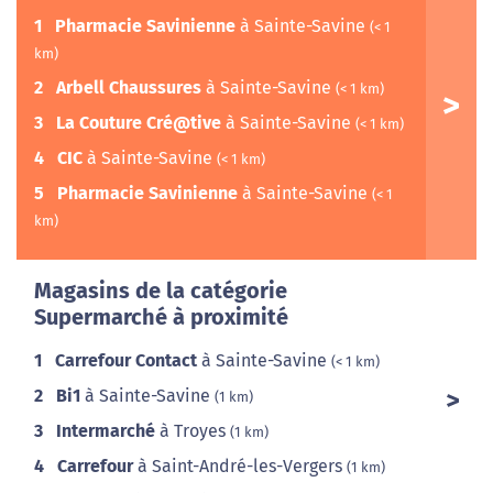
1
Pharmacie Savinienne
à Sainte-Savine
(< 1
km)
2
Arbell Chaussures
à Sainte-Savine
(< 1 km)
3
La Couture Cré@tive
à Sainte-Savine
(< 1 km)
4
CIC
à Sainte-Savine
(< 1 km)
5
Pharmacie Savinienne
à Sainte-Savine
(< 1
km)
Magasins de la catégorie
Supermarché à proximité
1
Carrefour Contact
à Sainte-Savine
(< 1 km)
2
Bi1
à Sainte-Savine
(1 km)
3
Intermarché
à Troyes
(1 km)
4
Carrefour
à Saint-André-les-Vergers
(1 km)