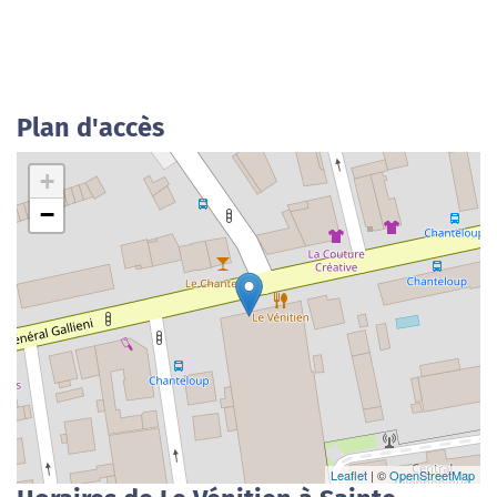
Plan d'accès
+
−
Leaflet
| ©
OpenStreetMap