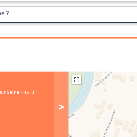
he ?
sur-Seine
(< 1 km)