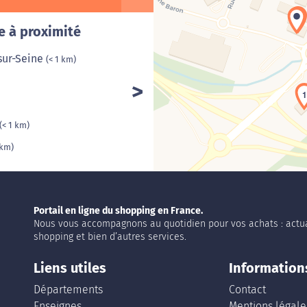
Cha
4
e à proximité
sur-Seine
(< 1 km)
1
(< 1 km)
 km)
Portail en ligne du shopping en France.
Nous vous accompagnons au quotidien pour vos achats : actua
shopping et bien d’autres services.
Liens utiles
Information
Départements
Contact
Enseignes
Mentions légale